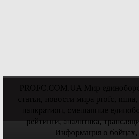
PROFC.COM.UA Мир единоборств 
статьи, новости мира profc, mma,
панкратион, смешанные единобо
рейтинги, аналитика, трансляц
Информация о бойцах,