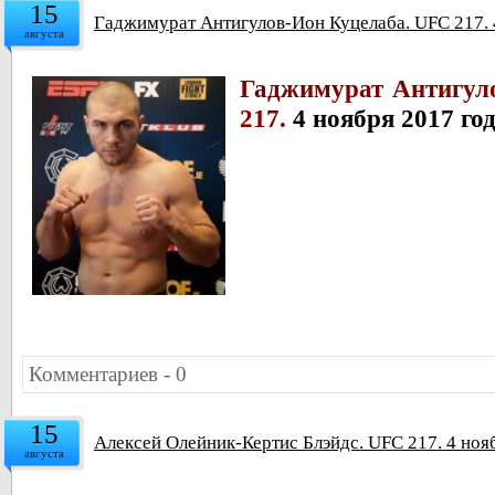
15
Гаджимурат Антигулов-Ион Куцелаба. UFC 217.
августа
Гаджимурат Антигул
217.
4 ноября 2017 г
Комментариев - 0
15
Алексей Олейник-Кертис Блэйдс. UFC 217. 4 но
августа