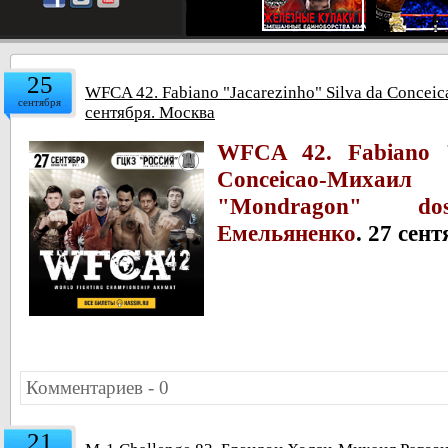
25
WFCA 42. Fabiano "Jacarezinho" Silva da Conce
сентября
сентября. Москва
WFCA 42. Fabiano "
Conceicao-Михаи
"Mondragon" do
Емельяненко
.
27 сент
Комментариев - 0
21