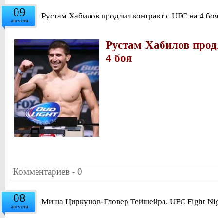
09
Рустам Хабилов продлил контракт с UFC на 4 бо
августа
Рустам Хабилов прод
4 боя
Комментариев - 0
08
Миша Циркунов-Гловер Тейшейра. UFC Fight Nigh
августа