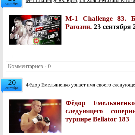
M-1 Challenge 83. Брэндон Холси-Михаил Рагозин
сентября
M-1 Challenge 83. 
Рагозин.
23 сентября 
Комментариев - 0
20
Фёдор Емельяненко узнает имя своего следующе
сентября
Фёдор Емельяненк
следующего сопер
турнире Bellator 183