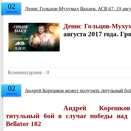
02
Денис Гольцов-Мухумад Вахаев. АСВ 67. 19 авг
августа
Денис Гольцов-Муху
августа 2017 года. Гр
Комментариев - 0
02
Андрей Корешков может получить титульный бой
августа
Андрей Корешко
титульный бой в случае победы на
Bellator 182