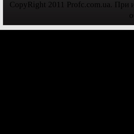
CopyRight 2011 Profc.com.ua. При 
о