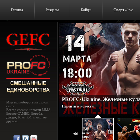
Главная
Разделы
Бойцы
Спорт
- live
PROFC-Ukraine. Железные кулак
Мир единоборств на одном
сайте.
Перейти к новости
.
Всегда свежие новости MMA,
Боевое САМБО, Борьба,
Дзюдо, Бокс, К-1 и многое
другое.