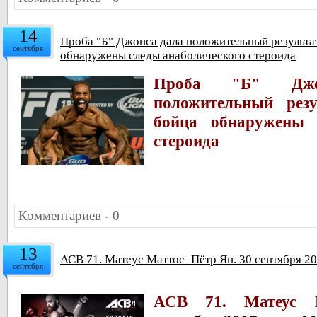
14
Проба "Б" Джонса дала положительный результат
сентября
обнаружены следы анаболического стероида
Проба "Б" Джо
положительный рез
бойца обнаружены 
стероида
Комментариев - 0
13
АСВ 71. Матеус Маттос–Пётр Ян. 30 сентября 20
сентября
АСВ 71. Матеус М