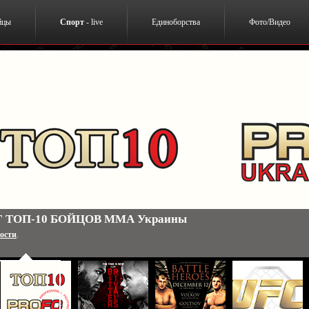
йцы
Спорт
- live
Единоборства
Фото/Видео
 Джонс Джонс-Даниэль Кормье. 3 января. США. Результа
ости
.