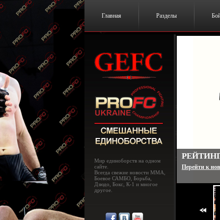
Главная
Разделы
Бо
UFC 182:
Мир единоборств на одном
сайте.
Перейти к нов
Всегда свежие новости MMA,
Боевое САМБО, Борьба,
Дзюдо, Бокс, К-1 и многое
другое.