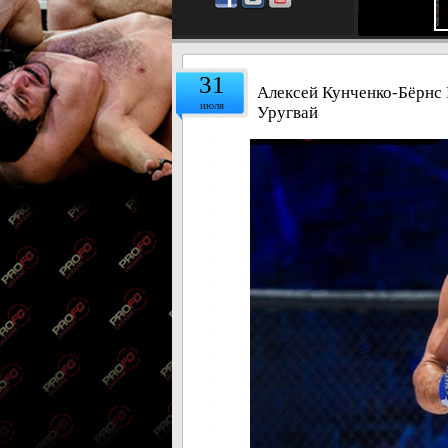
31
Алексей Кунченко-Бёрнс Г
июля
Уругвай