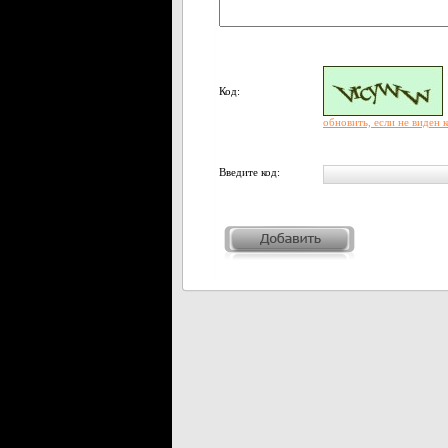
Код:
обновить, если не виден 
Введите код: