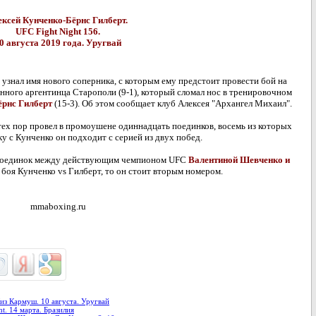
ексей Кунченко-
Бёрнс Гилберт.
UFC Fight Night 156.
0 августа 2019 года. Уругвай
 узнал имя нового соперника, с которым ему предстоит провести бой на
нного аргентинца Старополи (9-1), который сломал нос в тренировочном
рнс Гилберт
(15-3). Об этом сообщает клуб Алексея "Архангел Михаил".
тех пор провел в промоушене одиннадцать поединков, восемь из которых
ку с Кунченко он подходит с серией из двух побед.
й поединок между действующим чемпионом UFC
Валентиной Шевченко и
 боя Кунченко vs Гилберт, то он стоит вторым номером.
mmaboxing.ru
из Кармуш. 10 августа. Уругвай
t. 14 марта. Бразилия