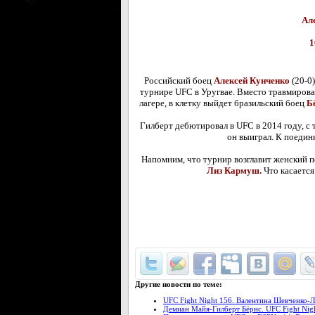
Ал
1
Российский боец
Алексей Кунченко
(20-0)
турнире UFC в Уругвае. Вместо травмирова
лагере, в клетку выйдет бразильский боец
Бё
Гилберт дебютировал в UFC в 2014 году, с 
он выиграл. К поедин
Напомним, что турнир возглавит женски
Лиз Кармуш.
Что касается
Другие новости по теме:
UFC Fight Night 156. Валентина Шевченко-Л
Демиан Майя-Гилберт Бёрнс. UFC Fight Nigh