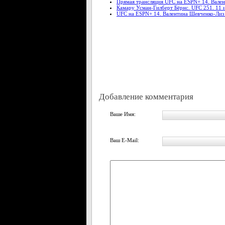
Прямая трансляция UFC на ESPN+ 14. Валент
Камару Усман-Гилберт Бёрнс. UFC 251. 11 
UFC на ESPN+ 14. Валентина Шевченко-Лиз К
Добавление комментария
Ваше Имя:
Ваш E-Mail: