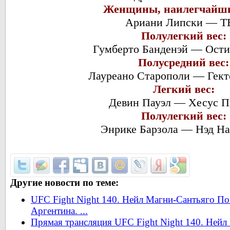
Женщины, наилегчайши
Ариани Липски — Т
Полулегкий вес:
Гумберто Банденэй — Ости
Полусредний вес:
Лауреано Старополи — Гект
Легкий вес:
Девин Пауэл — Хесус П
Полулегкий вес:
Энрике Барзола — Нэд Н
Другие новости по теме:
UFC Fight Night 140. Нейл Магни-Сантьяго По
Аргентина. ...
Прямая трансляция UFC Fight Night 140. Нейл