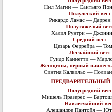
Полусредний вес:
Нил Магни — Сантьяго По
Полулегкий вес:
Рикардо Ламас — Даррен
Полутяжелый вес
Халил Рунтри — Джонни
Средний вес:
Цезарь Феррейра — Том
Легчайший вес:
Гуидо Каннетти — Марло
Женщины, первый наилегча
Синтия Калвильо — Полиан
ПРЕДВАРИТЕЛЬНЫЙ 
Полусредний вес:
Мишель Празерес — Бартош
Наилегчайший вес
Алешандре Пантойя — Ют