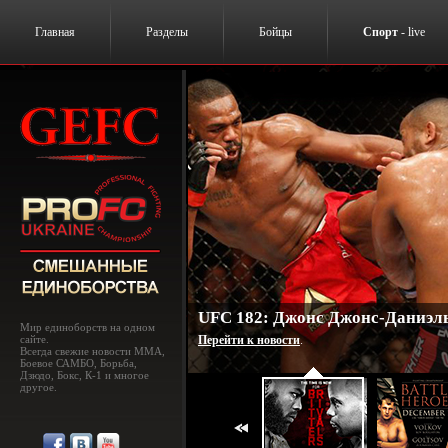
Главная
Разделы
Бойцы
Спорт
- live
UFC 182: Джонс Джонс-Даниэль
Мир единоборств на одном
сайте.
Перейти к новости
.
Всегда свежие новости MMA,
Боевое САМБО, Борьба,
Дзюдо, Бокс, К-1 и многое
другое.