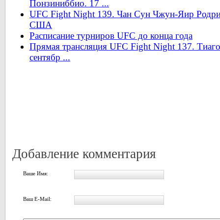
Понзиниббио. 17 ...
UFC Fight Night 139. Чан Сун Чжун-Яир Родриг
США
Расписание турниров UFC до конца года
Прямая трансляция UFC Fight Night 137. Тиаг
сентябр ...
Добавление комментария
Ваше Имя:
Ваш E-Mail: