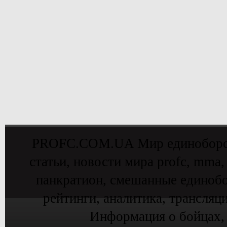
PROFC.COM.UA Мир единоборств 
статьи, новости мира profc, mma,
панкратион, смешанные единобо
рейтинги, аналитика, трансляц
Информация о бойцах,