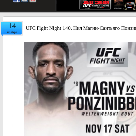
14
UFC Fight Night 140. Нил Магни-Сантьяго Понзи
ноября