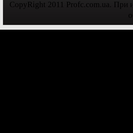
CopyRight 2011 Profc.com.ua. При 
о