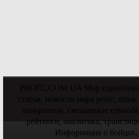
PROFC.COM.UA Мир единоборств 
статьи, новости мира profc, mma,
панкратион, смешанные единобо
рейтинги, аналитика, трансляц
Информация о бойцах,