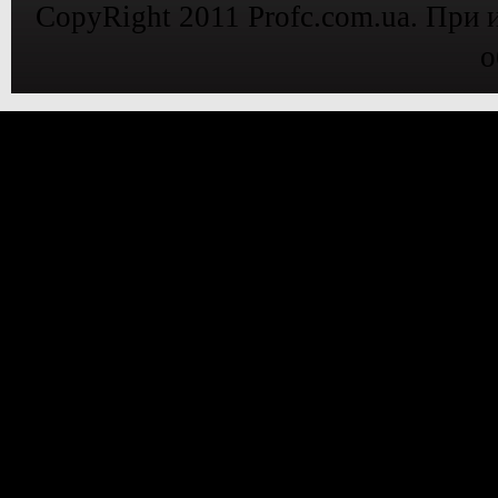
CopyRight 2011 Profc.com.ua. При 
о