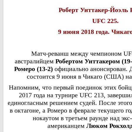
Роберт Уиттакер-
Йоэль 
UFC 225.
9 июня 2018 года. Чика
Матч-реванш между чемпионом UFC
австралийцем
Робертом Уиттакером (19-
Ромеро (13-2)
официально анонсирован. 
состоится 9 июня в Чикаго (США) на
Напомним, что первый поединок этих бойц
2017 года на турнире UFC 213, заверши
единогласным решением судей. После этого
в октагоне, а Ромеро в феврале текущего г
нокаутом в третьем раунде над эк
американцем
Люком Рокхолд