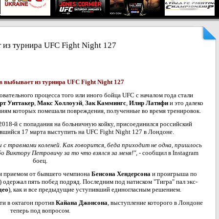
из турнира UFC Fight Night 127
 выбывает из турнира UFC Fight Night 127
овательного процесса того или иного бойца UFC с началом года стали
рт Уиттакер
,
Макс Холлоуэй
,
Зак Каммингс
,
Илир Латифи
и это далеко
ниям которых помешали повреждения, полученные во время тренировок.
2018-й с попадания на больничную койку, присоединился российский
ившийся 17 марта выступить на UFC Fight Night 127 в Лондоне.
и с травмами коленей. Как говорится, беда приходит не одна, пришлось
о Виктору Петровичу за то что взялся за меня!",
- сообщил в Instagram
боец.
м приемом от бывшего чемпиона
Бенсона Хендерсона
и проигрыша по
) одержал пять побед подряд. Последним под натиском "Тигра" пал экс-
део
), как и все предыдущие уступивший единогласным решением.
ти в октагон против
Кайана Джонсона
, выступление которого в Лондоне
теперь под вопросом.