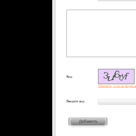
Код:
обновить, если не виден 
Введите код: