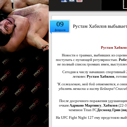
09
Рустам Хабилов выбывает 
февраля
Рустам Хабилов
Новости о травмах, выбивших из соревн
поступать с пугающей регулярностью.
Робе
не полный список громких имен, выступле
Сегодня к числу начавших спортивный 
легковес
Рустам Хабилов
, готов
"К сожалению, мой бой отменяется, в связ
удалять мениски и кисту Бейкера! Спасиб
После досрочного поражения удушающи
очкам
Адриано Мартинсу
,
Хабилов
(22-3
чемпион Titan FC
Десмонд Грин
(
ви
На UFC Fight Night 127 ему предстояло вый