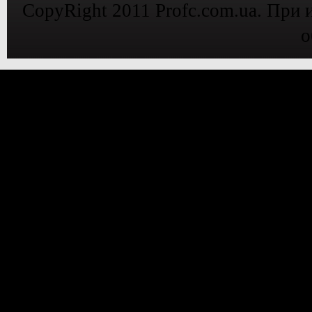
CopyRight 2011 Profc.com.ua. При 
о