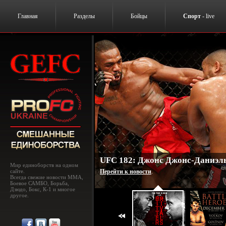
Главная
Разделы
Бойцы
Спорт
- live
UFC 182: Джонс Джонс-Даниэль
Мир единоборств на одном
сайте.
Перейти к новости
.
Всегда свежие новости MMA,
Боевое САМБО, Борьба,
Дзюдо, Бокс, К-1 и многое
другое.