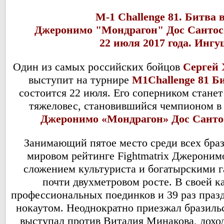
M-1 Challenge 81. Битва 
Джеронимо "Мондрагон" Дос Сантос
22 июля 2017 года. Ин
Один из самых российских бойцов
Сергей
выступит на турнире
M1Challenge 81 Би
состоится 22 июля. Его соперником стане
тяжеловес, становившийся чемпионом 
Джеронимо «Мондрагон» Дос Санто
Занимающий пятое место среди всех браз
мировом рейтинге Fightmatrix Джероним
сложением культуриста и богатырскими г
почти двухметровом росте. В своей к
профессиональных поединков и 39 раз празд
нокаутом. Неоднократно приезжал бразильс
выступал против Виталия Минакова, дохо