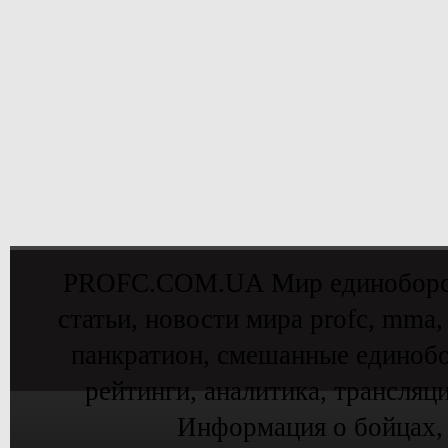
PROFC.COM.UA Мир единоборств 
статьи, новости мира profc, mma,
панкратион, смешанные единобо
рейтинги, аналитика, трансляц
Информация о бойцах,