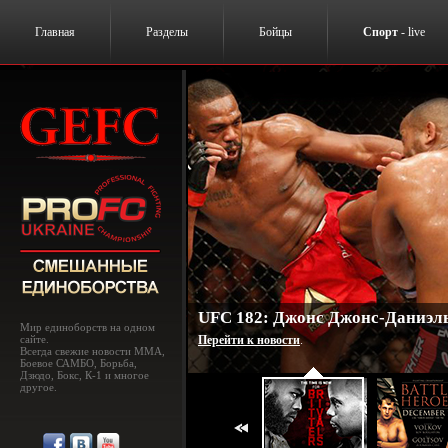
Главная
Разделы
Бойцы
Спорт
- live
UFC 182: Джонс Джонс-Даниэль
Мир единоборств на одном
сайте.
Перейти к новости
.
Всегда свежие новости MMA,
Боевое САМБО, Борьба,
Дзюдо, Бокс, К-1 и многое
другое.