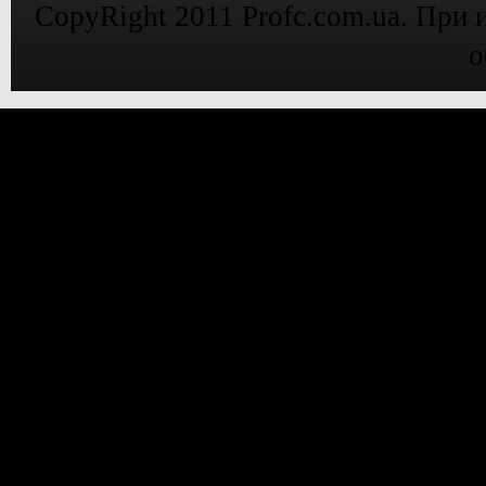
CopyRight 2011 Profc.com.ua. При 
о