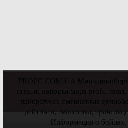
PROFC.COM.UA Мир единоборств 
статьи, новости мира profc, mma,
панкратион, смешанные единобо
рейтинги, аналитика, трансляц
Информация о бойцах,