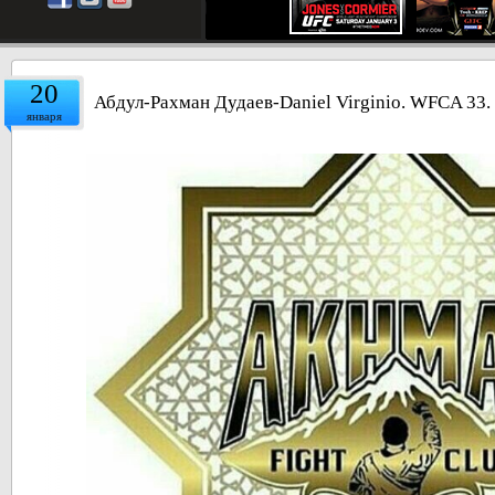
20
Абдул-Рахман Дудаев-Daniel Virginio. WFCA 33.
января