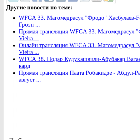
Другие новости по теме:
WFCA 33. Магомедрасул "Фродо" Хасбулаев-Fer
Грозн ...
Прямая трансляция WFCA 33. Магомедрасул "
Vieira ...
Онлайн трансляция WFCA 33. Магомедрасул "
Vieira ...
WFCA 38. Нодар Кудухашвили-Абубакар Вагаев
кард
Прямая трансляция Паата Робакидзе - Абдул-Р
август ...