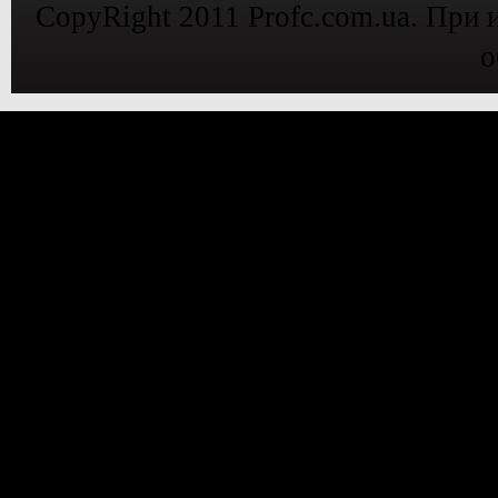
CopyRight 2011 Profc.com.ua. При 
о