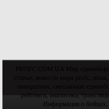
PROFC.COM.UA Мир единоборств 
статьи, новости мира profc, mma,
панкратион, смешанные единобо
рейтинги, аналитика, трансляц
Информация о бойцах,