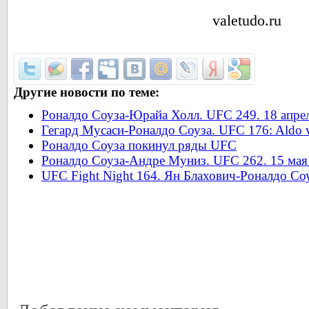
valetudo.ru
Другие новости по теме:
Роналдо Соуза-Юрайа Холл. UFC 249. 18 апр
Гегард Мусаси-Роналдо Соуза. UFC 176: Aldo 
Роналдо Соуза покинул ряды UFC
Роналдо Соуза-Андре Муниз. UFC 262. 15 ма
UFC Fight Night 164. Ян Блахович-Роналдо Соу