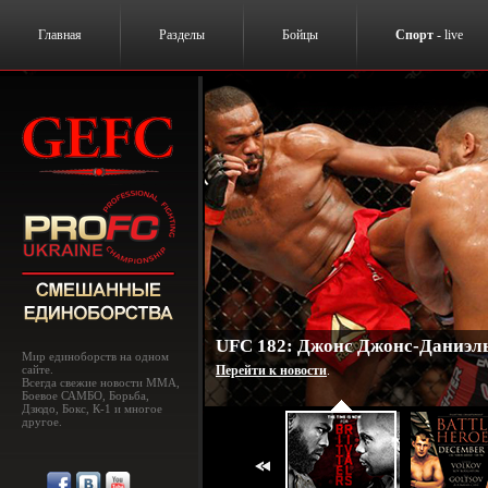
Главная
Разделы
Бойцы
Спорт
- live
UFC 182: Джонс Джонс-Даниэль
Мир единоборств на одном
сайте.
Перейти к новости
.
Всегда свежие новости MMA,
Боевое САМБО, Борьба,
Дзюдо, Бокс, К-1 и многое
другое.