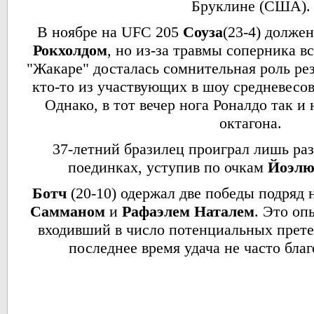
Бруклине (США).
В ноябре на UFC 205
Соуза
(23-4) долже
Рокхолдом
, но из-за травмы соперника в
"Жакаре" досталась сомнительная роль рез
кто-то из участвующих в шоу средневесов
Однако, в тот вечер нога Роналдо так и
октагона.
37-летний бразилец проиграл лишь раз
поединках, уступив по очкам
Йоэлю
Ботч
(20-10) одержал две победы подряд
Самманом
и
Рафаэлем Наталем
. Это оп
входивший в число потенциальных претен
последнее время удача не часто благ