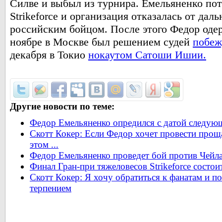
Силве и выбыл из турнира. Емельяненко пот
Strikeforce и организация отказалась от дал
российским бойцом. После этого Федор одер
ноябре в Москве был решением судей
побеж
декабря в Токио
нокаутом Сатоши Ишии.
Другие новости по теме:
Федор Емельяненко опредился с датой следую
Скотт Кокер: Если Федор хочет провести проща
этом ...
Федор Емельяненко проведет бой против Чей
Финал Гран-при тяжеловесов Strikeforce состои
Скотт Кокер: Я хочу обратиться к фанатам и по
терпением