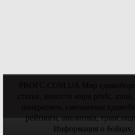
PROFC.COM.UA Мир единоборств 
статьи, новости мира profc, mma,
панкратион, смешанные единобо
рейтинги, аналитика, трансляц
Информация о бойцах,