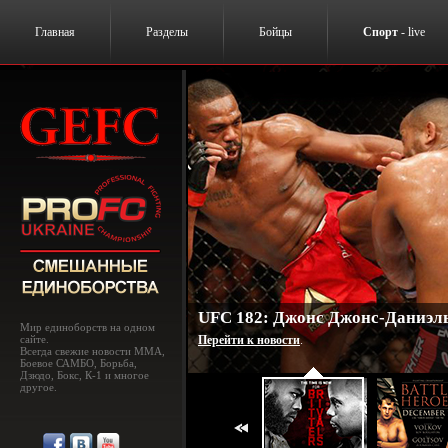
Главная
Разделы
Бойцы
Спорт
- live
UFC 182: Джонс Джонс-Даниэль
Мир единоборств на одном
сайте.
Перейти к новости
.
Всегда свежие новости MMA,
Боевое САМБО, Борьба,
Дзюдо, Бокс, К-1 и многое
другое.