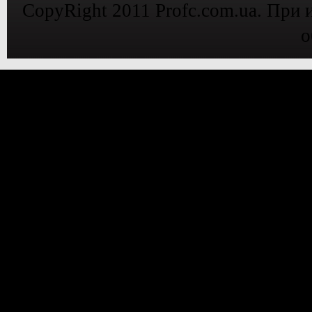
CopyRight 2011 Profc.com.ua. При 
о