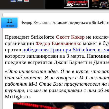
11
Федор Емельяненко может вернуться в Strikefor
января
Президент Strikeforce
Скотт Кокер
не исключ
организации
Федор Емельяненко
может в бу
против
победителя Гран-при Strikeforce в тя
которого запланирован на 3 марта. Напомн
поединке встретятся Джош Барнетт и Даниэ
«
Это интересная идея. Я не в курсе, что за
данный момент. Я не говорил с М-1 на этот
работник М-1 Стив Бэш присутствовал на 
турнире, но мы не разговаривали с ним об 
Mixfight.ru.