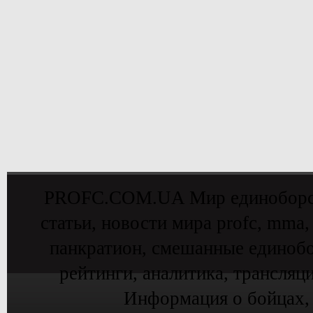
PROFC.COM.UA Мир единоборств 
статьи, новости мира profc, mma,
панкратион, смешанные единобо
рейтинги, аналитика, трансляц
Информация о бойцах,