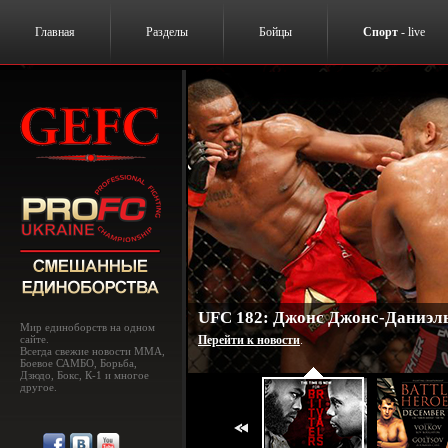
Главная
Разделы
Бойцы
Спорт
- live
UFC 182: Джонс Джонс-Даниэль
Мир единоборств на одном
сайте.
Перейти к новости
.
Всегда свежие новости MMA,
Боевое САМБО, Борьба,
Дзюдо, Бокс, К-1 и многое
другое.