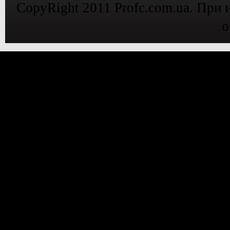
CopyRight 2011 Profc.com.ua. При 
о