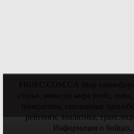
PROFC.COM.UA Мир единоборств 
статьи, новости мира profc, mma,
панкратион, смешанные единобо
рейтинги, аналитика, трансляц
Информация о бойцах,