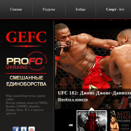
Главная
Разделы
Бойцы
Спорт
- live
UFC 182: Джонс Джонс-Даниэль
Мир единоборств на одном
сайте.
Перейти к новости
.
Всегда свежие новости MMA,
Боевое САМБО, Борьба,
Дзюдо, Бокс, К-1 и многое
другое.