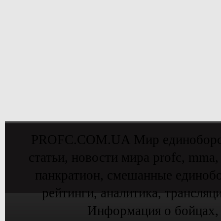
PROFC.COM.UA Мир единоборств 
статьи, новости мира profc, mma,
панкратион, смешанные единобо
рейтинги, аналитика, трансляц
Информация о бойцах,