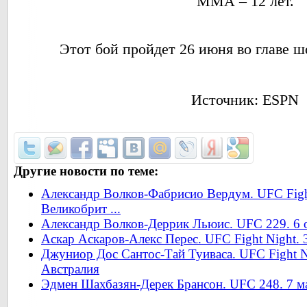
ММА – 12 лет.
Этот бой пройдет 26 июня во главе ш
Источник: ESPN
Другие новости по теме:
Александр Волков-Фабрисио Вердум. UFC Fight
Великобрит ...
Александр Волков-Деррик Льюис. UFC 229. 6 
Аскар Аскаров-Алекс Перес. UFC Fight Night.
Джуниор Дос Сантос-Тай Туиваса. UFC Fight Ni
Австралия
Эдмен Шахбазян-Дерек Брансон. UFC 248. 7 