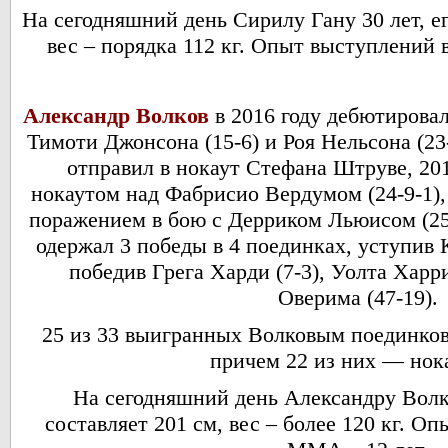
На сегодняшний день Сирилу Гану 30 лет, ег
вес – порядка 112 кг. Опыт выступлений
Александр Волков
в 2016 году дебютирова
Тимоти Джонсона (15-6) и Роя Нельсона (23-
отправил в нокаут Стефана Штруве, 201
нокаутом над Фабрисио Вердумом (24-9-1),
поражением в бою с Дерриком Льюисом (25-
одержал 3 победы в 4 поединках, уступив 
победив Грега Харди (7-3), Уолта Харри
Оверима (47-19).
25 из 33 выигранных Волковым поединков
причем 22 из них — нок
На сегодняшний день Александру Волко
составляет 201 см, вес – более 120 кг. О