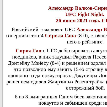
Александр Волков-
Сири
UFC Fight Night.
26 июня 2021 года.
Российский тяжеловес UFC
Александр В
соперники топ-4
Сирила Гана
(8-0), стоящ
него в рейтинге.
Сирил Ган
в UFC дебютировал в август
поединков, в них задушил Рафаэля Пессоа
Донтэйлу Мэйесу (8-4) и решением одолел 
что позволило ему занять 15-ю строчку в
прошлого года нокаутировал Джуниора Дос 
решением одолел Жаирзиньо Розенстрайка (
осторожный бой.
6 из 8 выигранных Ганом боев закончил
нокаутов и сабмишен среди н