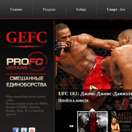
Главная
Разделы
Бойцы
Спорт
- live
UFC 182: Джонс Джонс-Даниэль
Мир единоборств на одном
сайте.
Перейти к новости
.
Всегда свежие новости MMA,
Боевое САМБО, Борьба,
Дзюдо, Бокс, К-1 и многое
другое.