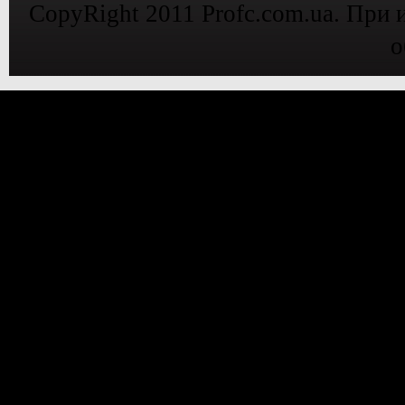
CopyRight 2011 Profc.com.ua. При 
о