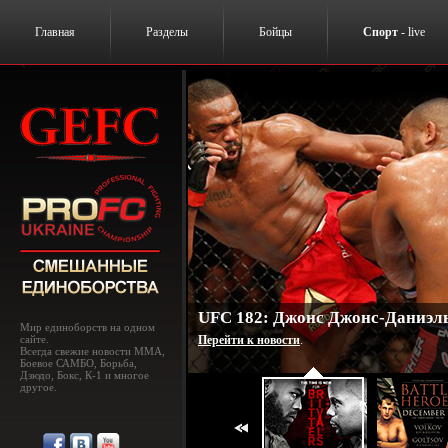
Главная
Разделы
Бойцы
Спорт
- live
UFC 182: Джонс Джонс-Даниэль
Мир единоборств на одном
сайте.
Перейти к новости
.
Всегда свежие новости MMA,
Боевое САМБО, Борьба,
Дзюдо, Бокс, К-1 и многое
другое.