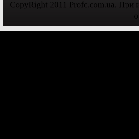
CopyRight 2011 Profc.com.ua. При 
о