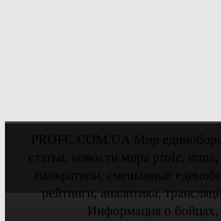
PROFC.COM.UA Мир единоборств 
статьи, новости мира profc, mma,
панкратион, смешанные единобо
рейтинги, аналитика, трансляц
Информация о бойцах,