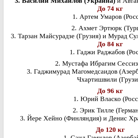
3. Василий Михайлов (Украина)
и Автан
До 74 кг
1. Артем Умаров (Рос
2. Ахмет Эртюрк (Тур
3. Тарзан Майсурадзе (Грузия) и Мурад С
До 84 кг
1. Гаджи Раджабов (Ро
2. Мустафа Ибрагим Сессиз
3. Гаджимурад Магомедсаидов (Азер
Чхартишвили (Грузи
До 96 кг
1. Юрий Власко (Росс
2. Эрик Тилле (Герма
3. Йере Хейно (Финляндия) и Денис Хр
До 120 кг
1. Саид Гамидов (Азерба