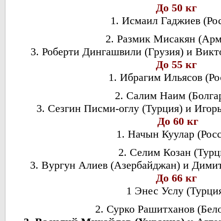
До 50 кг
1. Исмаил Гаджиев (Ро
2. Размик Мисакян (Ар
3. Роберти Дингашвили (Грузия) и Вик
До 55 кг
1. Ибрагим Ильясов (Ро
2. Салим Наим (Болга
3. Сезгин Писми-оглу (Турция) и Игор
До 60 кг
1. Начын Куулар (Рос
2. Селим Козан (Турц
3. Вургун Алиев (Азербайджан) и Димит
До 66 кг
1 Энес Услу (Турци
2. Сурко Рашитханов (Бел