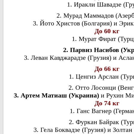
1. Иракли Шавадзе (Гр
2. Мурад Маммадов (Азер
3. Йото Христов (Болгария) и Эрик
До 60 кг
1. Мурат Фират (Турц
2. Парвиз Насибов (Ук
3. Леван Кавджарадзе (Грузия) и Асла
До 66 кг
1. Ценгиз Арслан (Тур
2. Отто Лосонци (Венг
3. Артем Матиаш (Украина)
и Рухин Ми
До 74 кг
1. Ганс Вагнер (Герма
2. Фуркан Байрак (Тур
3. Гела Боквадзе (Грузия) и Золтан