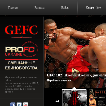
Главная
Разделы
Бойцы
Спорт
- live
UFC 182: Джонс Джонс-Даниэль
Мир единоборств на одном
сайте.
Перейти к новости
.
Всегда свежие новости MMA,
Боевое САМБО, Борьба,
Дзюдо, Бокс, К-1 и многое
другое.