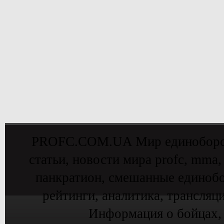
PROFC.COM.UA Мир единоборств 
статьи, новости мира profc, mma,
панкратион, смешанные единобо
рейтинги, аналитика, трансляц
Информация о бойцах,