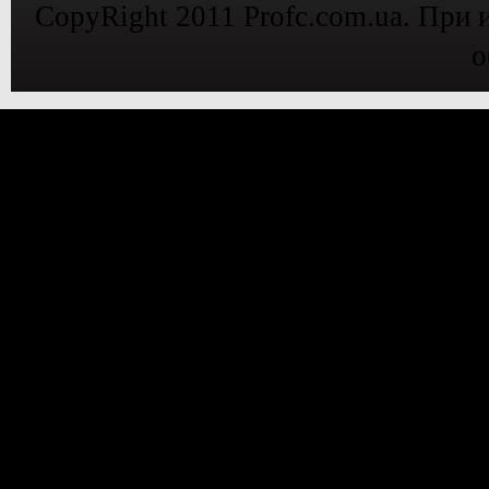
CopyRight 2011 Profc.com.ua. При 
о