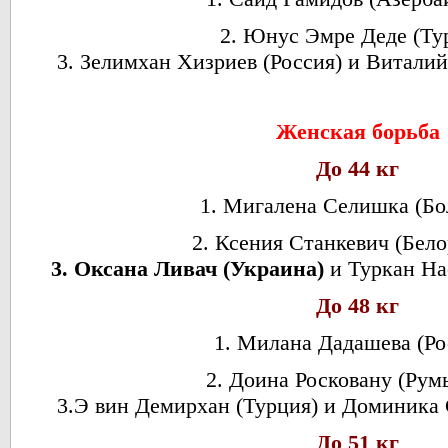
2. Юнус Эмре Деде (Ту
3. Зелимхан Хизриев (Россия) и Витали
Женская борьба
До 44 кг
1. Мигалена Селишка (Бо
2. Ксения Станкевич (Бело
3. Оксана Ливач (Украина)
и Туркан На
До 48 кг
1. Милана Дадашева (Ро
2. Доина Росковану (Рум
3.Э вин Демирхан (Турция) и Доминика 
До 51 кг