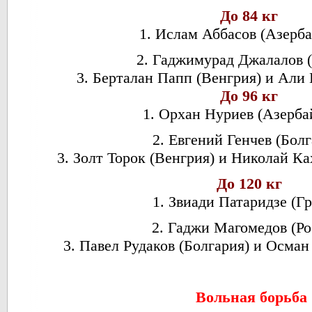
До 84 кг
1. Ислам Аббасов (Азерб
2. Гаджимурад Джалалов (
3. Берталан Папп (Венгрия) и Али 
До 96 кг
1. Орхан Нуриев (Азерба
2. Евгений Генчев (Болг
3. Золт Торок (Венгрия) и Николай К
До 120 кг
1. Звиади Патаридзе (Гр
2. Гаджи Магомедов (Ро
3. Павел Рудаков (Болгария) и Осма
Вольная борьба