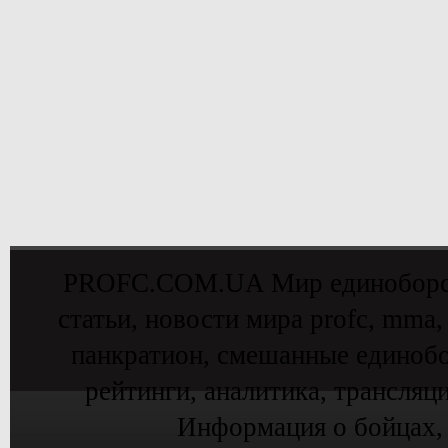
PROFC.COM.UA Мир единоборств 
статьи, новости мира profc, mma,
панкратион, смешанные единобо
рейтинги, аналитика, трансляц
Информация о бойцах,