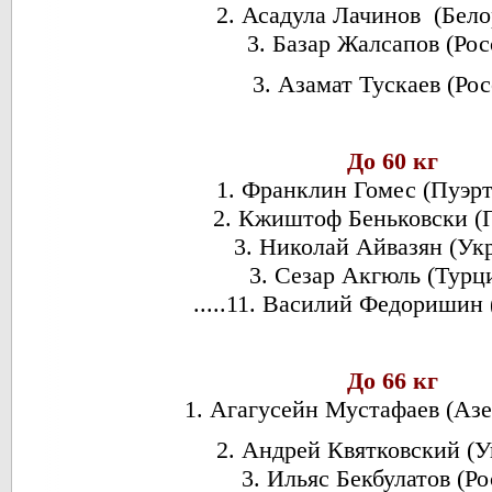
2. Асадула Лачинов (Бело
3. Базар Жалсапов (Ро
3. Азамат Тускаев (Рос
До 60 кг
1. Франклин Гомес (Пуэрт
2. Кжиштоф Беньковски (
3. Николай Айвазян (Ук
3. Сезар Акгюль (Турци
.....11. Василий Федоришин
До 66 кг
1. Агагусейн Мустафаев (Аз
2. Андрей Квятковский (У
3. Ильяс Бекбулатов (Ро