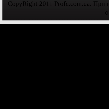
CopyRight 2011 Profc.com.ua. При 
о