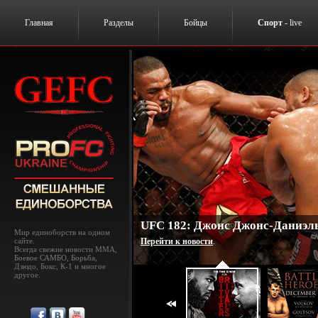
Главная
Разделы
Бойцы
Спорт
- live
UFC 182: Джонс Джонс-Даниэль
Мир единоборств на одном
сайте.
Перейти к новости
.
Всегда свежие новости MMA,
Боевое САМБО, Борьба,
Дзюдо, Бокс, К-1 и многое
другое.