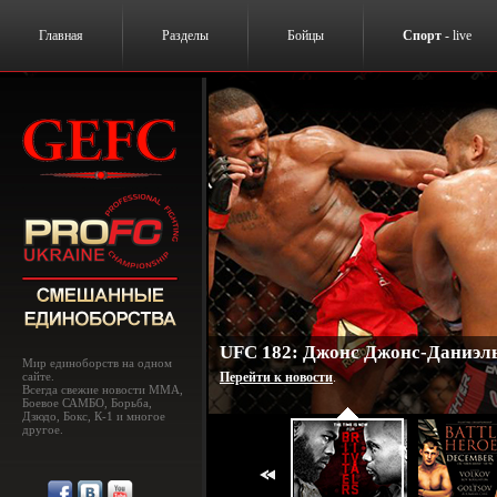
Главная
Разделы
Бойцы
Спорт
- live
UFC 182: Джонс Джонс-Даниэль
Мир единоборств на одном
сайте.
Перейти к новости
.
Всегда свежие новости MMA,
Боевое САМБО, Борьба,
Дзюдо, Бокс, К-1 и многое
другое.