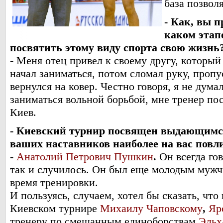
база позвол
- Как, вы 
каком этап
посвятить этому виду спорта свою жизнь
- Меня отец привел к своему другу, который
начал заниматься, потом сломал руку, пропу
вернулся на ковер. Честно говоря, я не дум
заниматься вольной борьбой, мне тренер пос
Киев.
- Киевский турнир посвящен выдающимся
ваших наставников наиболее на вас повл
-
Анатолий Петрович Пушкин
.
Он всегда гов
так и случилось. Он был еще молодым мужчи
время тренировки.
И пользуясь, случаем, хотел бы сказать, чт
Киевском турнире
Михаилу Чаповскому
,
Яр
тренеру по смешанным единоборствам
Эльх