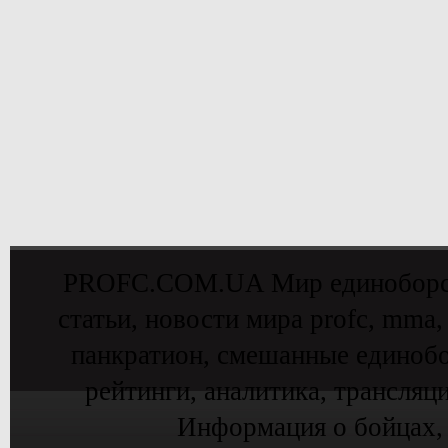
PROFC.COM.UA Мир единоборств 
статьи, новости мира profc, mma,
панкратион, смешанные единобо
рейтинги, аналитика, трансляц
Информация о бойцах,