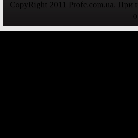
CopyRight 2011 Profc.com.ua. При 
о