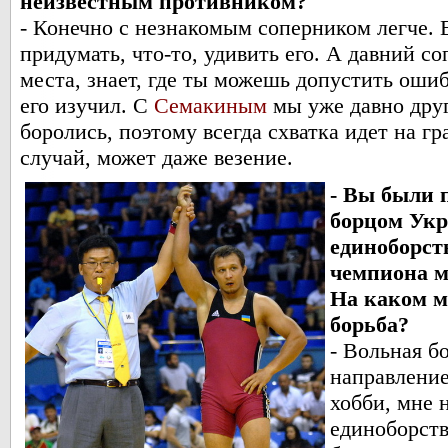
неизвестным противником?
- Конечно с незнакомым соперником легче. 
придумать, что-то, удивить его. А давний с
места, знает, где ты можешь допустить оши
его изучил. С
Семакиным
мы уже давно друг
боролись, поэтому всегда схватка идет на гр
случай, может даже везение.
- Вы были
борцом Ук
единоборст
чемпиона м
На каком м
борьба?
- Вольная б
направление
хобби, мне 
единоборств