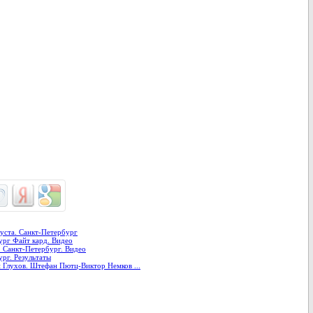
густа. Санкт-Петербург
бург Файт кард. Видео
а. Санкт-Петербург. Видео
ург. Результаты
н Глухов. Штефан Пютц-Виктор Немков ...