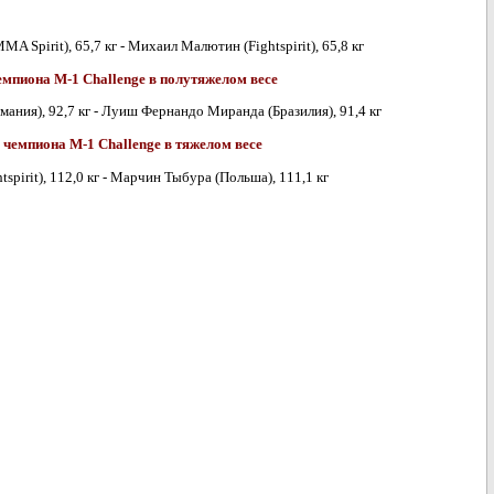
MA Spirit), 65,7 кг - Михаил Малютин (Fightspirit), 65,8 кг
чемпиона M-1 Challenge в полутяжелом весе
ания), 92,7 кг - Луиш Фернандо Миранда (Бразилия), 91,4 кг
л чемпиона M-1 Challenge в тяжелом весе
spirit), 112,0 кг - Марчин Тыбура (Польша), 111,1 кг