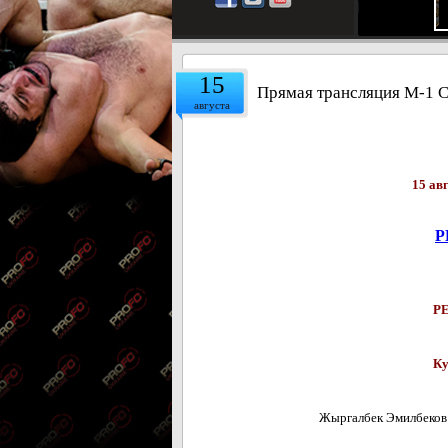
15
Прямая трансляция M-1 Ch
августа
15 ав
Р
Р
Ку
Жыргалбек Эмилбеков (