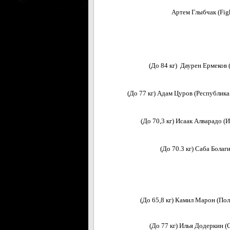
Артем Глыбчак (Figh
(До 84 кг) Даурен Ермеков (
(До 77 кг) Адам Цуров (Республика 
(До 70,3 кг) Исаак Алварадо (И
(До 70.3 кг) Саба Болаги
(До 65,8 кг) Камил Марон (Поль
(До 77 кг) Илья Додеркин (С