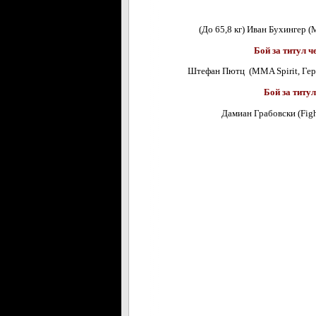
(До 65,8 кг) Иван Бухингер (M
Бой за титул 
Штефан Пютц (MMA Spirit, Герм
Бой за титу
Дамиан Грабовски (Fight