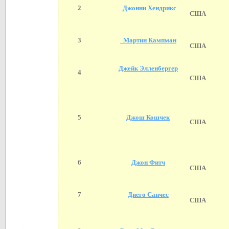
2
Джонни Хендрикс
США
3
Мартин Кампман
США
Джейк Элленбергер
4
США
5
Джош Кошчек
США
6
Джон Фитч
США
7
Диего Санчес
США