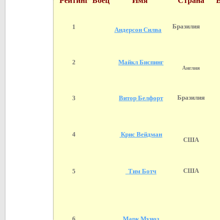
Рейтинг
Боец
Имя
Страна
В
Бразилия
1
Андерсон Силва
2
Майкл Биспинг
Англия
Бразилия
3
Витор Белфорт
4
Крис Вейдман
США
США
5
Тим Ботч
6
Марк Муноз