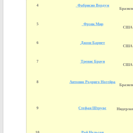
4
Фабрисио Вердум
Бразил
5
Фрэнк Мир
США
6
Джош Барнет
США
7
Тревис Браун
США
8
Антонио Родриго Ногейра
Бразил
9
Стефан Штруве
Нидерла
10
Рой Нельсон