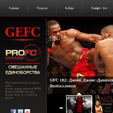
Главная
Разделы
Бойцы
Спорт
- live
UFC 182: Джонс Джонс-Даниэль
Мир единоборств на одном
сайте.
Перейти к новости
.
Всегда свежие новости MMA,
Боевое САМБО, Борьба,
Дзюдо, Бокс, К-1 и многое
другое.