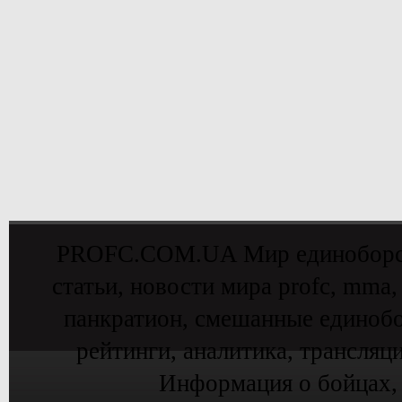
PROFC.COM.UA Мир единоборств 
статьи, новости мира profc, mma,
панкратион, смешанные единобо
рейтинги, аналитика, трансляц
Информация о бойцах,