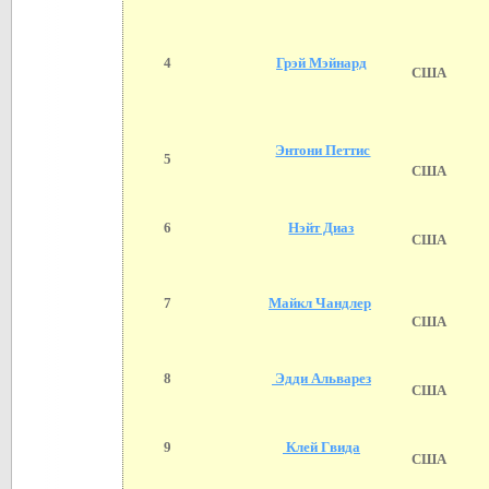
4
Грэй Мэйнард
США
Энтони Петтис
5
США
6
Нэйт Диаз
США
7
Майкл Чандлер
США
8
Эдди Альварез
США
9
Клей Гвида
США