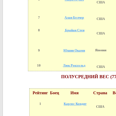
США
7
Алан Белчер
США
8
Брайан Стен
США
Япония
9
Юшин Оками
10
Люк Рокхольд
США
ПОЛУСРЕДНИЙ ВЕС (77 
Рейтинг
Боец
Имя
Страна
Во
1
Карлос Кондит
США