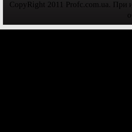
CopyRight 2011 Profc.com.ua. При 
о