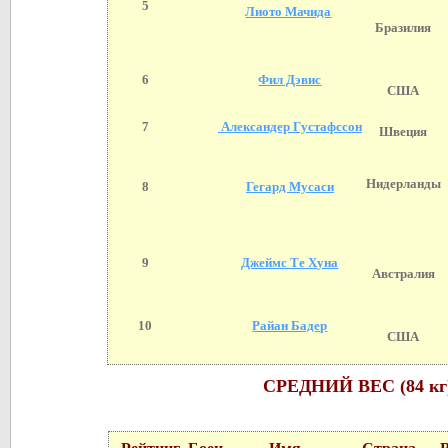
5
Лиото Мачида
Бразилия
6
Фил Дэвис
США
7
Александер Густафссон
Швеция
Нидерланды
8
Гегард Мусаси
9
Джеймс Те Хуна
Австралия
10
Райан Бадер
США
СРЕДНИЙ ВЕС (84 кг