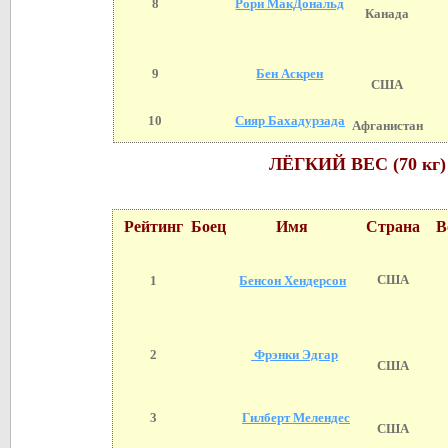
8
Рори МакДональд
Канада
9
Бен Аскрен
США
10
Сияр Бахадурзада
Афганистан
ЛЁГКИЙ ВЕС (70 кг)
Рейтинг
Боец
Имя
Страна
В
США
1
Бенсон Хендерсон
2
Фрэнки Эдгар
США
3
Гилберт Мелендес
США