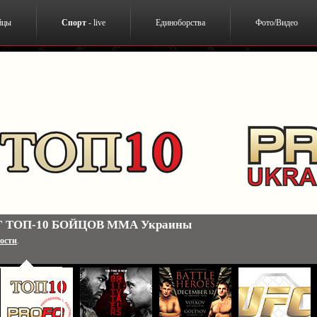
йцы
Спорт
- live
Единоборства
Фото/Видео
 ТОП-10 БОЙЦОВ ММА Украины
ости
.