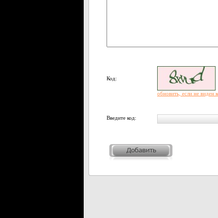
Код:
обновить, если не виден 
Введите код: