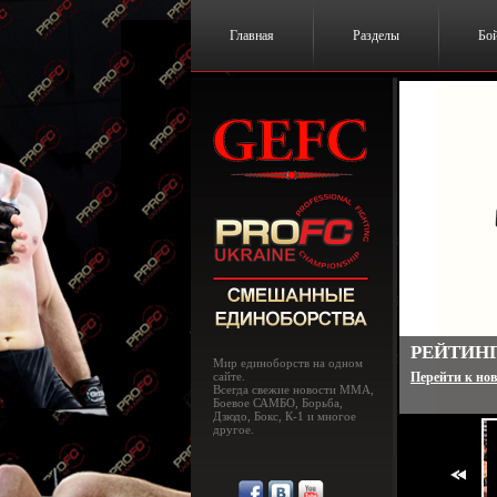
Главная
Разделы
Бо
РЕЙТИНГ
Мир единоборств на одном
сайте.
Перейти к нов
Всегда свежие новости MMA,
Боевое САМБО, Борьба,
Дзюдо, Бокс, К-1 и многое
другое.