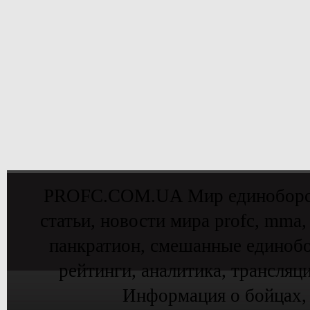
PROFC.COM.UA Мир единоборств 
статьи, новости мира profc, mma,
панкратион, смешанные единобо
рейтинги, аналитика, трансляц
Информация о бойцах,