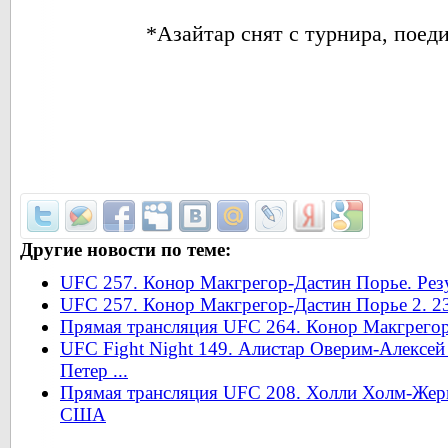
*Азайтар снят с турнира, поед
Другие новости по теме:
UFC 257. Конор Макгрегор-Дастин Порье. Рез
UFC 257. Конор Макгрегор-Дастин Порье 2. 23
Прямая трансляция UFC 264. Конор Макгрегор
UFC Fight Night 149. Алистар Оверим-Алексей 
Петер ...
Прямая трансляция UFC 208. Холли Холм-Жерм
США