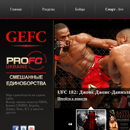
Главная
Разделы
Бойцы
Спорт
- live
UFC 182: Джонс Джонс-Даниэль
Мир единоборств на одном
сайте.
Перейти к новости
.
Всегда свежие новости MMA,
Боевое САМБО, Борьба,
Дзюдо, Бокс, К-1 и многое
другое.